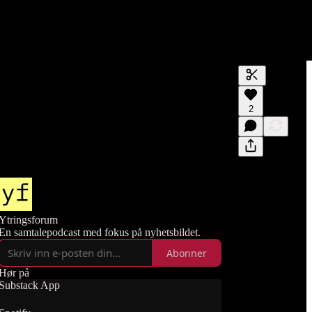
Generer tran
2
En transkrips
forhåndsvisn
Ytringsforum
En samtalepodcast med fokus på nyhetsbildet.
Abonner
Hør på
Substack App