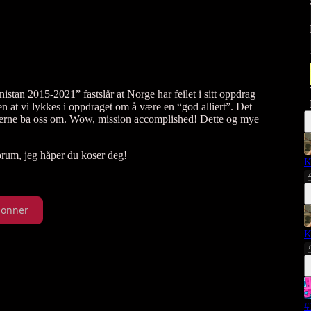
istan 2015-2021” fastslår at Norge har feilet i sitt oppdrag
at vi lykkes i oppdraget om å være en “god alliert”. Det
ikanerne ba oss om. Wow, mission accomplished! Dette og mye
orum, jeg håper du koser deg!
K
onner
K
#