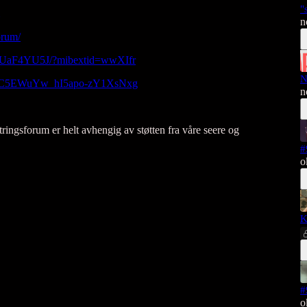
"
n
orum/
1CUaF4YU5J/?mibextid=wwXIfr
N
l/UC5EWuYw_hI5apo-zY1XsNxg
n
ringsforum er helt avhengig av støtten fra våre seere og
#
o
K
#
o