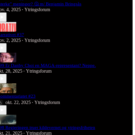
sterke" meninger? 🤔 m/ Benjamin Bringsås
ov. 4, 2025
Ytringsforum
•
arrativet #37
ov. 2, 2025
Ytringsforum
•
99 Er Danby Choi en MAGA-representant? Neppe.
kt. 28, 2025
Ytringsforum
•
ommentariatet #23
okt. 22, 2025
Ytringsforum
•
98 Regjeringen truer kildevernet og ytringsfriheten
kt. 21, 2025
Ytringsforum
•