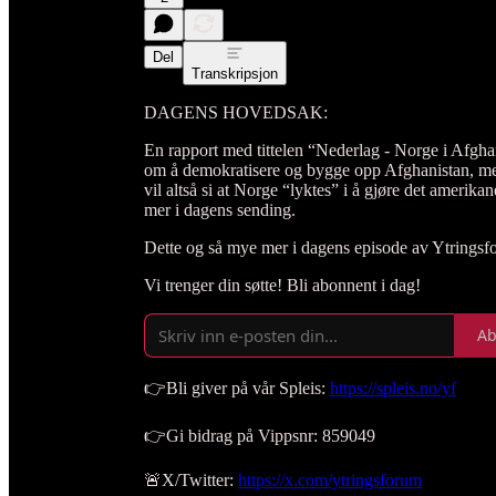
Del
Transkripsjon
DAGENS HOVEDSAK:
En rapport med tittelen “Nederlag - Norge i Afghan
om å demokratisere og bygge opp Afghanistan, men 
vil altså si at Norge “lyktes” i å gjøre det amer
mer i dagens sending.
Dette og så mye mer i dagens episode av Ytringsf
Vi trenger din søtte! Bli abonnent i dag!
Ab
👉Bli giver på vår Spleis:
https://spleis.no/yf
👉Gi bidrag på Vippsnr: 859049
🚨X/Twitter:
https://x.com/ytringsforum