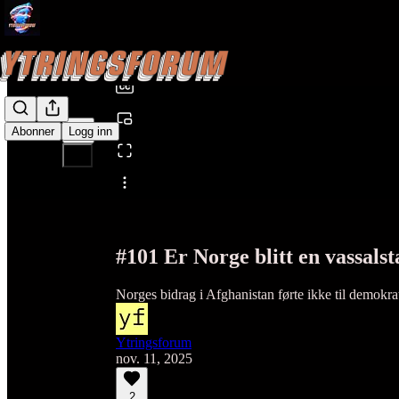
0:00
/
Abonner
Logg inn
Del fra0:00
#101 Er Norge blitt en vassals
Norges bidrag i Afghanistan førte ikke til demokrat
Ytringsforum
nov. 11, 2025
2