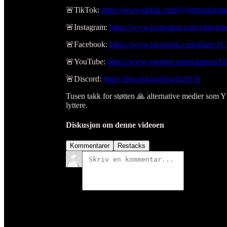
🚨TikTok:
https://www.tiktok.com/@ytringsforum
🚨Instagram:
https://www.instagram.com/ytringsf
🚨Facebook:
https://www.facebook.com/share/
🚨YouTube:
https://www.youtube.com/channe
🚨Discord:
https://discord.gg/Jeng3cZYSr
Tusen takk for støtten 🙏 alternative medier som Yt
lyttere.
Diskusjon om denne videoen
Kommentarer
Restacks