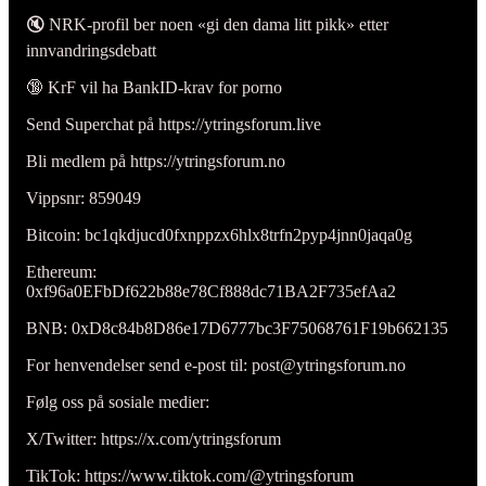
🔇 NRK-profil ber noen «gi den dama litt pikk» etter
innvandringsdebatt
🔞 KrF vil ha BankID-krav for porno
Send Superchat på https://ytringsforum.live
Bli medlem på https://ytringsforum.no
Vippsnr: 859049
Bitcoin: bc1qkdjucd0fxnppzx6hlx8trfn2pyp4jnn0jaqa0g
Ethereum:
0xf96a0EFbDf622b88e78Cf888dc71BA2F735efAa2
BNB: 0xD8c84b8D86e17D6777bc3F75068761F19b662135
For henvendelser send e-post til: post@ytringsforum.no
Følg oss på sosiale medier:
X/Twitter: https://x.com/ytringsforum
TikTok: https://www.tiktok.com/@ytringsforum