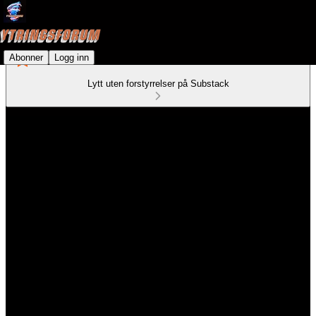
Abonner
Logg inn
Lytt uten forstyrrelser på Substack