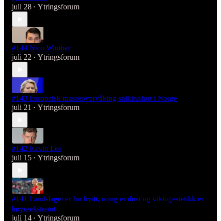
juli 28
Ytringsforum
•
#144 Nico Winther
juli 22
Ytringsforum
•
#143 Europeisk masseovervåking snikinnført i Norge
juli 21
Ytringsforum
•
#142 Kevin Lee
juli 15
Ytringsforum
•
#141 Landslaget er for hvitt, roing er dust og vikingestetikk er
høyreekstremt
juli 14
Ytringsforum
•