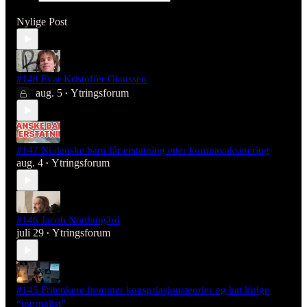
Nylige Post
#148 Evar Kristoffer Olaussen
aug. 5
Ytringsforum
•
#147 Ni danske barn får erstatning etter koronavaksinering
aug. 4
Ytringsforum
•
#146 Jacob Nordangård
juli 29
Ytringsforum
•
#145 Fritenkere fremmer konspriasjonsteorier og hat ifølge
“journalist”