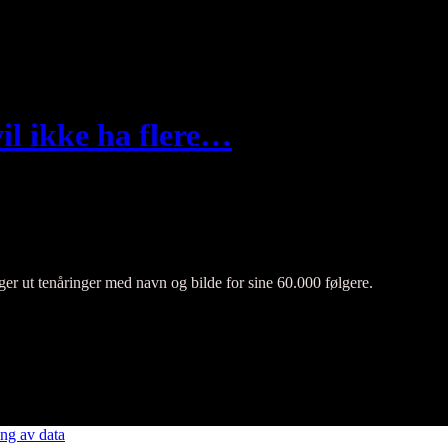
l ikke ha flere…
er ut tenåringer med navn og bilde for sine 60.000 følgere.
ng av data