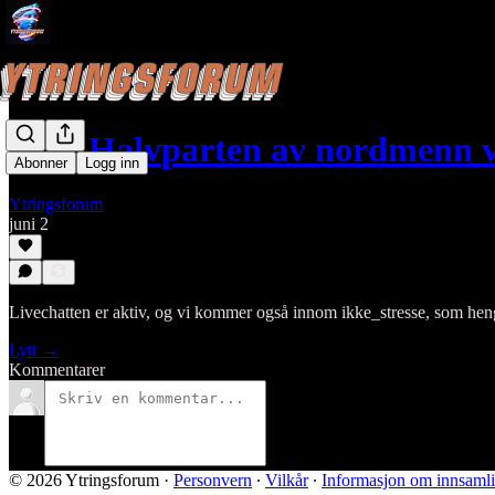
#129 Halvparten av nordmenn vi
Abonner
Logg inn
Ytringsforum
juni 2
Livechatten er aktiv, og vi kommer også innom ikke_stresse, som heng
Lytt →
Kommentarer
© 2026 Ytringsforum
·
Personvern
∙
Vilkår
∙
Informasjon om innsamli