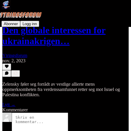
Abonner
Logg inn
Den globale interessen for
ukrainakrigen…
Ytringsforum
nov. 2, 2023
Zelensky føler seg forrådt av vestlige allierte mens
oppmerksomheten fra verdenssamfunnet retter seg mot Israel og
Palestina konflikten.
Lytt →
Kommentarer