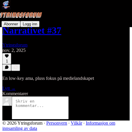
Abonner
Logg inn
Narrativet #37
Ytringsforum
nov. 2, 2025
1
En low-key ama, pluss fokus på medielandskapet
Lytt →
Kommentarer
© 2026 Ytringsforum
·
Personvern
∙
Vilkår
∙
Informasjon om
innsamling av data