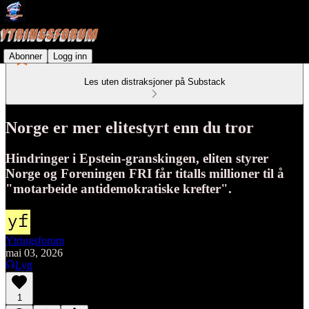
Abonner
Logg inn
Les uten distraksjoner på Substack
Norge er mer elitestyrt enn du tror
Hindringer i Epstein-granskingen, eliten styrer
Norge og Foreningen FRI får titalls millioner til å
"motarbeide antidemokratiske krefter".
Ytringsforum
mai 03, 2026
Lytt
1