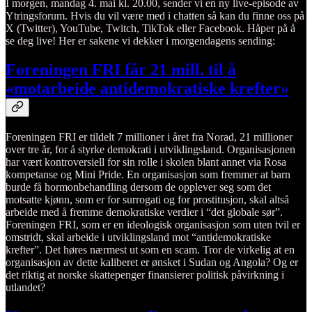
I morgen, mandag 4. mai kl. 20.00, sender vi en ny live-episode av
Ytringsforum. Hvis du vil være med i chatten så kan du finne oss på
X (Twitter), YouTube, Twitch, TikTok eller Facebook. Håper på å
se deg live! Her er sakene vi dekker i morgendagens sending:
Foreningen FRI får 21 mill. til å
«motarbeide antidemokratiske krefter»
Foreningen FRI er tildelt 7 millioner i året fra Norad, 21 millioner
over tre år, for å styrke demokrati i utviklingsland. Organisasjonen
har vært kontroversiell for sin rolle i skolen blant annet via Rosa
kompetanse og Mini Pride. En organisasjon som fremmer at barn
burde få hormonbehandling dersom de opplever seg som det
motsatte kjønn, som er for surrogati og for prostitusjon, skal altså
arbeide med å fremme demokratiske verdier i “det globale sør”.
Foreningen FRI, som er en ideologisk organisasjon som uten tvil er
omstridt, skal arbeide i utviklingsland mot “antidemokratiske
krefter”. Det høres nærmest ut som en scam. Tror de virkelig at en
organisasjon av dette kaliberet er ønsket i Sudan og Angola? Og er
det riktig at norske skattepenger finansierer politisk påvirkning i
utlandet?