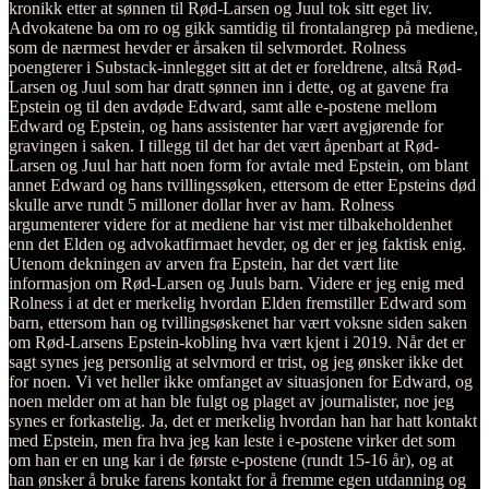
kronikk etter at sønnen til Rød-Larsen og Juul tok sitt eget liv.
Advokatene ba om ro og gikk samtidig til frontalangrep på mediene,
som de nærmest hevder er årsaken til selvmordet. Rolness
poengterer i Substack-innlegget sitt at det er foreldrene, altså Rød-
Larsen og Juul som har dratt sønnen inn i dette, og at gavene fra
Epstein og til den avdøde Edward, samt alle e-postene mellom
Edward og Epstein, og hans assistenter har vært avgjørende for
gravingen i saken. I tillegg til det har det vært åpenbart at Rød-
Larsen og Juul har hatt noen form for avtale med Epstein, om blant
annet Edward og hans tvillingssøken, ettersom de etter Epsteins død
skulle arve rundt 5 milloner dollar hver av ham. Rolness
argumenterer videre for at mediene har vist mer tilbakeholdenhet
enn det Elden og advokatfirmaet hevder, og der er jeg faktisk enig.
Utenom dekningen av arven fra Epstein, har det vært lite
informasjon om Rød-Larsen og Juuls barn. Videre er jeg enig med
Rolness i at det er merkelig hvordan Elden fremstiller Edward som
barn, ettersom han og tvillingsøskenet har vært voksne siden saken
om Rød-Larsens Epstein-kobling hva vært kjent i 2019. Når det er
sagt synes jeg personlig at selvmord er trist, og jeg ønsker ikke det
for noen. Vi vet heller ikke omfanget av situasjonen for Edward, og
noen melder om at han ble fulgt og plaget av journalister, noe jeg
synes er forkastelig. Ja, det er merkelig hvordan han har hatt kontakt
med Epstein, men fra hva jeg kan leste i e-postene virker det som
om han er en ung kar i de første e-postene (rundt 15-16 år), og at
han ønsker å bruke farens kontakt for å fremme egen utdanning og