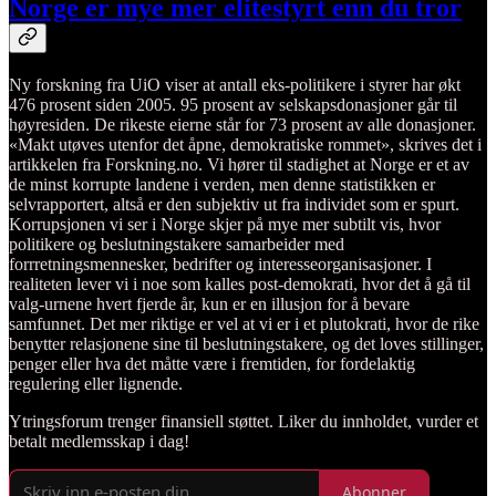
Norge er mye mer elitestyrt enn du tror
Ny forskning fra UiO viser at antall eks-politikere i styrer har økt
476 prosent siden 2005. 95 prosent av selskapsdonasjoner går til
høyresiden. De rikeste eierne står for 73 prosent av alle donasjoner.
«Makt utøves utenfor det åpne, demokratiske rommet», skrives det i
artikkelen fra Forskning.no. Vi hører til stadighet at Norge er et av
de minst korrupte landene i verden, men denne statistikken er
selvrapportert, altså er den subjektiv ut fra individet som er spurt.
Korrupsjonen vi ser i Norge skjer på mye mer subtilt vis, hvor
politikere og beslutningstakere samarbeider med
forrretningsmennesker, bedrifter og interesseorganisasjoner. I
realiteten lever vi i noe som kalles post-demokrati, hvor det å gå til
valg-urnene hvert fjerde år, kun er en illusjon for å bevare
samfunnet. Det mer riktige er vel at vi er i et plutokrati, hvor de rike
benytter relasjonene sine til beslutningstakere, og det loves stillinger,
penger eller hva det måtte være i fremtiden, for fordelaktig
regulering eller lignende.
Ytringsforum trenger finansiell støttet. Liker du innholdet, vurder et
betalt medlemsskap i dag!
Abonner