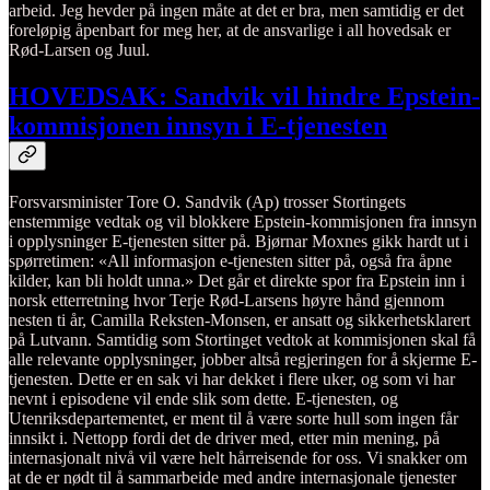
arbeid. Jeg hevder på ingen måte at det er bra, men samtidig er det
foreløpig åpenbart for meg her, at de ansvarlige i all hovedsak er
Rød-Larsen og Juul.
HOVEDSAK: Sandvik vil hindre Epstein-
kommisjonen innsyn i E-tjenesten
Forsvarsminister Tore O. Sandvik (Ap) trosser Stortingets
enstemmige vedtak og vil blokkere Epstein-kommisjonen fra innsyn
i opplysninger E-tjenesten sitter på. Bjørnar Moxnes gikk hardt ut i
spørretimen: «All informasjon e-tjenesten sitter på, også fra åpne
kilder, kan bli holdt unna.» Det går et direkte spor fra Epstein inn i
norsk etterretning hvor Terje Rød-Larsens høyre hånd gjennom
nesten ti år, Camilla Reksten-Monsen, er ansatt og sikkerhetsklarert
på Lutvann. Samtidig som Stortinget vedtok at kommisjonen skal få
alle relevante opplysninger, jobber altså regjeringen for å skjerme E-
tjenesten. Dette er en sak vi har dekket i flere uker, og som vi har
nevnt i episodene vil ende slik som dette. E-tjenesten, og
Utenriksdepartementet, er ment til å være sorte hull som ingen får
innsikt i. Nettopp fordi det de driver med, etter min mening, på
internasjonalt nivå vil være helt hårreisende for oss. Vi snakker om
at de er nødt til å sammarbeide med andre internasjonale tjenester