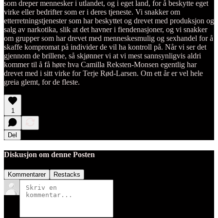
som dreper mennesker i utlandet, og i eget land, for å beskytte eget
virke eller bedrifter som er i deres tjeneste. Vi snakker om
etterretningstjenester som har beskyttet og drevet med produksjon og
salg av narkotika, slik at det havner i fiendenasjoner, og vi snakker
om grupper som har drevet med menneskesmulig og sexhandel for å
skaffe kompromat på individer de vil ha kontroll på. Når vi ser det
gjennom de brillene, så skjønner vi at vi mest sannsynligvis aldri
kommer til å få høre hva Camilla Reksten-Monsen egentlig har
drevet med i sitt virke for Terje Rød-Larsen. Om ett år er vel hele
greia glemt, for de fleste.
1
Del
Diskusjon om denne Posten
Kommentarer
Restacks