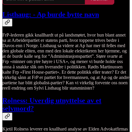
Listhaug: - Ap burde bytte navn
FrP-lederen gikk knallhardt ut på landsmøtet, hvor hun blant annet
sa at Arbeiderpartiet er statens parti, hvor toppene trives bedre i
Davos enn i Norge. Listhaug sa videre at Ap har mer til felles med
den globale eliten, enn med den lokale elektrikeren her hjemme, og
at de burde kalle seg for “Administrasjonspartiet”. Støre svarte at
Frp «minner om ytre høyre i USA», og mener vi burde holde oss
unna å snakke slik om hverandre i politikken. Rødts Martinussen
kalte Frp «First House-partiet». Er dette politikk eller teater? Er det
virkelig sånn at FrP er partiet for hvermannsen, og at Ap og de andre
partiene har blitt globalist-partier? Kan vi virkelig forvente oss noen
reell endring om Sylvi Listhaug blir statsminister?
Rolness: Uverdig utnyttelse av et
selvmord?
Kjetil Rolness leverer en knallhard analyse av Elden Advokatfirmas