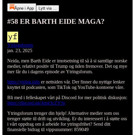
Åpne i App
Lytt via …
#58 ER BARTH EIDE MAGA?
Ytringsforum
jan. 23, 2025
Neida, men Barth Eide er imotsetning til så å si samtlige norske
medier, relativt positiv til Trump og tiden fremover. Det og mye
mer får du i dagens episode av Ytringsforum.
https://ytring.info
er nettsiden vår. Der finner du nyttige lenker
knyttet til podcasten, som TikTok og YouTube-kontoene våre.
Bli med i felleskapet vårt på Discord for mer politisk diskusjon:
https://discord.gg/Jeng3cZYSr
Ytringsforum trenger din hjelp! Alternative medier som oss
trenger støtte til drift og utvikling. Er du interessert i å støtte oss
i vårt oppdrag om å arbeide for ytringsfrihet? Send ditt
finansielle bidrag til vippsnummer: 859049