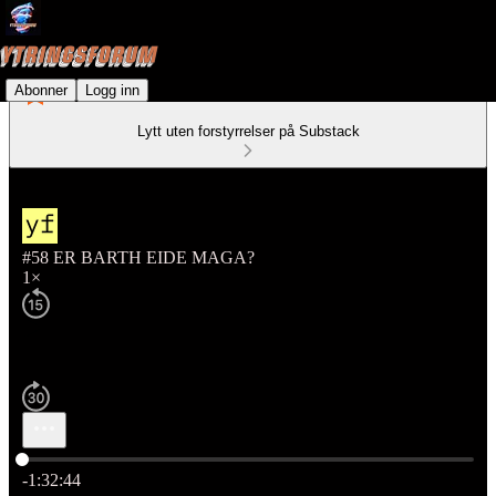
Abonner
Logg inn
Lytt uten forstyrrelser på Substack
#58 ER BARTH EIDE MAGA?
1×
Nåværende tid: 0:00 / Total tid: -1:32:44
-1:32:44