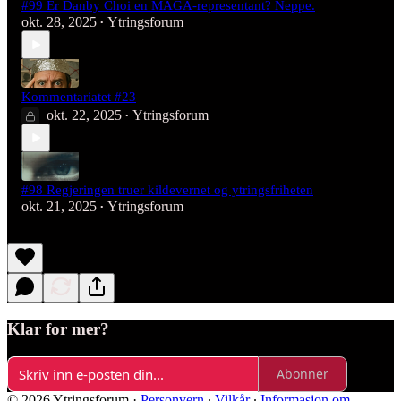
#99 Er Danby Choi en MAGA-representant? Neppe.
okt. 28, 2025
Ytringsforum
•
Kommentariatet #23
okt. 22, 2025
Ytringsforum
•
#98 Regjeringen truer kildevernet og ytringsfriheten
okt. 21, 2025
Ytringsforum
•
Klar for mer?
Abonner
© 2026 Ytringsforum
·
Personvern
∙
Vilkår
∙
Informasjon om