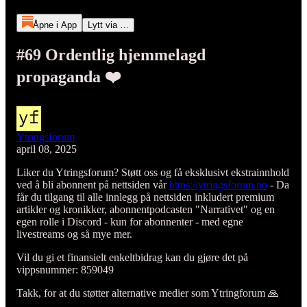
Åpne i App
Lytt via …
#69 Ordentlig hjemmelagd
propaganda ❤️
Ytringsforum
april 08, 2025
Liker du Ytringsforum? Støtt oss og få eksklusivt ekstrainnhold
ved å bli abonnent på nettsiden vår
https://ytringsforum.no
- Da
får du tilgang til alle innlegg på nettsiden inkludert premium
artikler og kronikker, abonnentpodcasten "Narrativet" og en
egen rolle i Discord - kun for abonnenter - med egne
livestreams og så mye mer.
Vil du gi et finansielt enkeltbidrag kan du gjøre det på
vippsnummer: 859049
Takk, for at du støtter alternative medier som Ytringforum 🙏