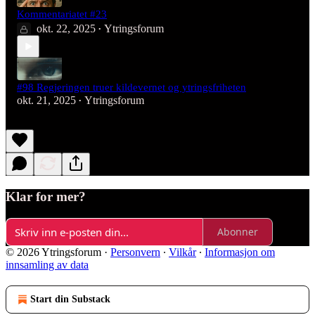
Kommentariatet #23
okt. 22, 2025
Ytringsforum
•
#98 Regjeringen truer kildevernet og ytringsfriheten
okt. 21, 2025
Ytringsforum
•
Klar for mer?
Abonner
© 2026 Ytringsforum
·
Personvern
∙
Vilkår
∙
Informasjon om
innsamling av data
Start din Substack