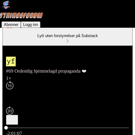
Abonner
Logg inn
Lytt uten forstyrrelser på Substack
#69 Ordentlig hjemmelagd propaganda ❤️
1×
Nåværende tid: 0:00 / Total tid: -2:01:07
-2:01:07