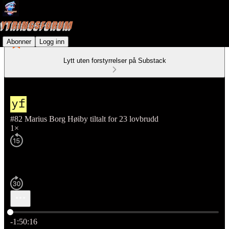
Abonner
Logg inn
Lytt uten forstyrrelser på Substack
#82 Marius Borg Høiby tiltalt for 23 lovbrudd
1×
Nåværende tid: 0:00 / Total tid: -1:50:16
-1:50:16