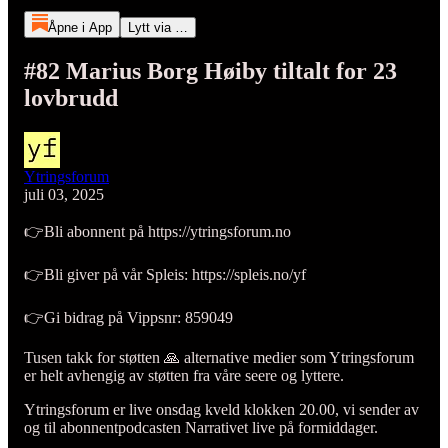
Åpne i App
Lytt via …
#82 Marius Borg Høiby tiltalt for 23
lovbrudd
Ytringsforum
juli 03, 2025
👉Bli abonnent på https://ytringsforum.no
👉Bli giver på vår Spleis: https://spleis.no/yf
👉Gi bidrag på Vippsnr: 859049
Tusen takk for støtten 🙏 alternative medier som Ytringsforum
er helt avhengig av støtten fra våre seere og lyttere.
Ytringsforum er live onsdag kveld klokken 20.00, vi sender av
og til abonnentpodcasten Narrativet live på formiddager.