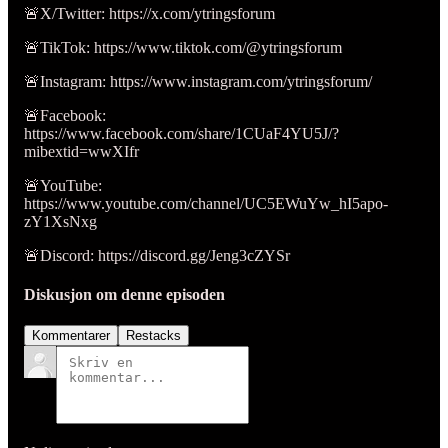
🚨X/Twitter: https://x.com/ytringsforum
🚨TikTok: https://www.tiktok.com/@ytringsforum
🚨Instagram: https://www.instagram.com/ytringsforum/
🚨Facebook:
https://www.facebook.com/share/1CUaF4YU5J/?
mibextid=wwXIfr
🚨YouTube:
https://www.youtube.com/channel/UC5EWuYw_hI5apo-
zY1XsNxg
🚨Discord: https://discord.gg/Jeng3cZYSr
Diskusjon om denne episoden
Kommentarer
Restacks