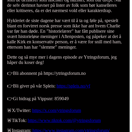
de selv derimot havner på lister av folk som bør kanselleres
eller kritiseres, da er det nærmest vold eller karakterdrap.
Hykleriet de siste dagene har vært til å ta og føle på, spesielt
blant en forvirret norsk presse som ikke har ant hvem Charlie
var før han døde. En "historielærer" har fått publisere sine
svært historieløse meninger i Aftenposten, og påpeker at det å
kalle Kirk en konservativ person, er å være for snill med ham,
ettersom han har "slemme" meninger.
Dette og så mye mer i dagens episode av Ytringsforum, jeg
håper du koser deg!
👉Bli abonnent på https://ytringsforum.no
👉Bli giver på vår Spleis:
https://spleis.no/yf
👉Gi bidrag på Vippsnr: 859049
🚨X/Twitter:
https://x.com/ytringsforum
🚨TikTok:
https://www.tiktok.com/@ytringsforum
🚨Instagram:
https://www.instagram.com/ytringsforum/