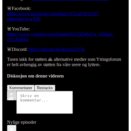
🚨Facebook:
https://www.facebook.com/share/1CUaF4YU5J/?
mibextid=wwXIfr
🚨YouTube:
https://www.youtube.com/channel/UC5EWuYw_hI5apo-
zY1XsNxg
🚨Discord:
https://discord.gg/Jeng3cZYSr
Tusen takk for støtten 🙏 alternative medier som Ytringsforum
er helt avhengig av støtten fra våre seere og lyttere.
Diskusjon om denne videoen
Kommentarer
Restacks
Nylige episoder