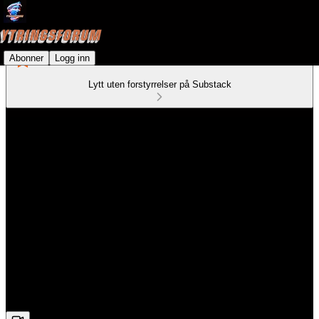
Abonner
Logg inn
Lytt uten forstyrrelser på Substack