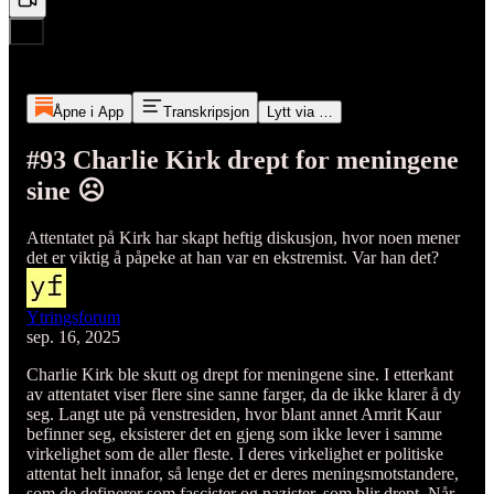
Åpne i App
Transkripsjon
Lytt via …
#93 Charlie Kirk drept for meningene
sine ☹️
Attentatet på Kirk har skapt heftig diskusjon, hvor noen mener
det er viktig å påpeke at han var en ekstremist. Var han det?
Ytringsforum
sep. 16, 2025
Charlie Kirk ble skutt og drept for meningene sine. I etterkant
av attentatet viser flere sine sanne farger, da de ikke klarer å dy
seg. Langt ute på venstresiden, hvor blant annet Amrit Kaur
befinner seg, eksisterer det en gjeng som ikke lever i samme
virkelighet som de aller fleste. I deres virkelighet er politiske
attentat helt innafor, så lenge det er deres meningsmotstandere,
som de definerer som fascister og nazister, som blir drept. Når