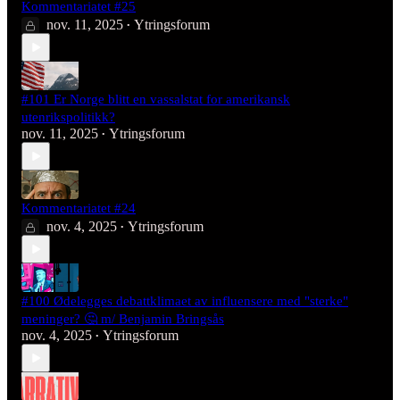
Kommentariatet #25
nov. 11, 2025
Ytringsforum
•
#101 Er Norge blitt en vassalstat for amerikansk
utenrikspolitikk?
nov. 11, 2025
Ytringsforum
•
Kommentariatet #24
nov. 4, 2025
Ytringsforum
•
#100 Ødelegges debattklimaet av influensere med "sterke"
meninger? 🤔 m/ Benjamin Bringsås
nov. 4, 2025
Ytringsforum
•