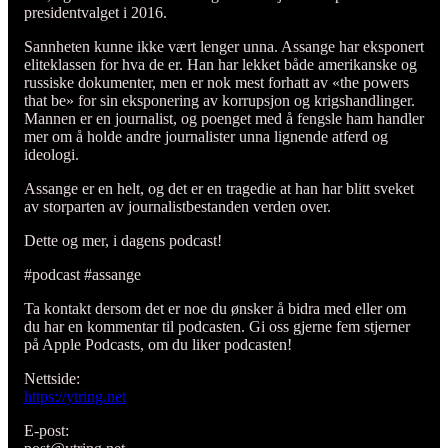
presidentvalget i 2016.
Sannheten kunne ikke vært lenger unna. Assange har eksponert
eliteklassen for hva de er. Han har lekket både amerikanske og
russiske dokumenter, men er nok mest forhatt av «the powers
that be» for sin eksponering av korrupsjon og krigshandlinger.
Mannen er en journalist, og poenget med å fengsle ham handler
mer om å holde andre journalister unna lignende atferd og
ideologi.
Assange er en helt, og det er en tragedie at han har blitt sveket
av storparten av journalistbestanden verden over.
Dette og mer, i dagens podcast!
#podcast #assange
Ta kontakt dersom det er noe du ønsker å bidra med eller om
du har en kommentar til podcasten. Gi oss gjerne fem stjerner
på Apple Podcasts, om du liker podcasten!
Nettside:
https://ytring.net
E-post: