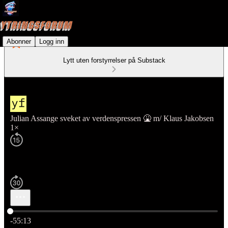
Abonner
Logg inn
Lytt uten forstyrrelser på Substack
Julian Assange sveket av verdenspressen 🤮 m/ Klaus Jakobsen
1×
Nåværende tid: 0:00 / Total tid: -55:13
-55:13