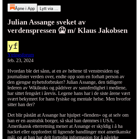
Åpne i App
Lytt via …
Julian Assange sveket av
verdenspressen 🤮 m/ Klaus Jakobsen
Ytringsforum
feb. 23, 2024
Hvordan ble det sånn, at en av heltene til venstresiden og
journalister verden over, endte opp som en forhatt person av
den gjengse nyhetsforbruker? Julian Assange, den tidligere
lederen av Wikileaks og pådriver av sannferdighet i mediene,
har sittet fengslet i årevis. Legene hans har i de siste årene vært
svært bekymret for hans fysiske og mentale helse. Men hvorfor
sitter han der?
Det blir påstått at Assange har hjulpet «fienden» og at selv om
han er en australsk borger, så skal han dømmes i USA.
Amerikansk etterretning mener at Assange er skyldig i å ha
hacket eller oppfordret til lignende handlinger mot amerikanske
mål, og at han har delt fortrolig informasjon for å påvirke